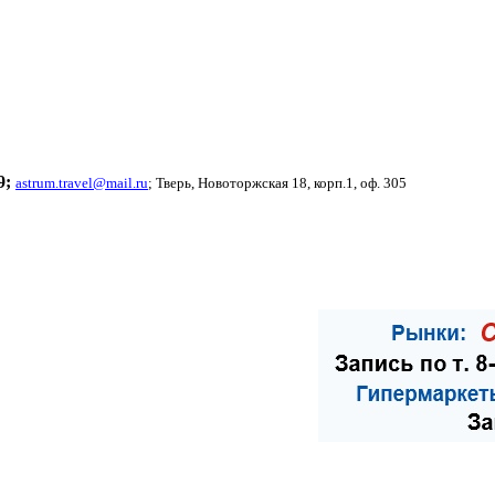
9
;
astrum.travel@mail.ru
; Тверь, Новоторжская 18, корп.1, оф. 305