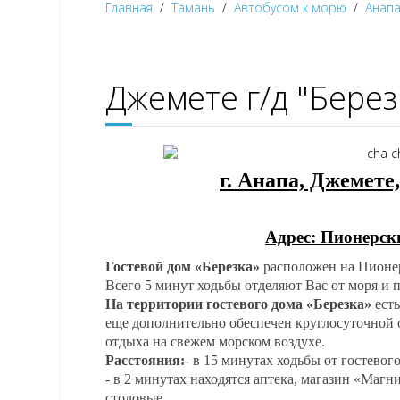
Главная
Тамань
Автобусом к морю
Анап
Джемете г/д "Берез
г. Анапа, Джемете
Адрес: Пионерс
Гостевой дом «Березка»
расположен на Пионер
Всего 5 минут ходьбы отделяют Вас от моря и 
На территории гостевого дома «Березка»
есть
еще дополнительно обеспечен круглосуточной о
отдыха на свежем морском воздухе.
Расстояния:
- в 15 минутах ходьбы от гостево
- в 2 минутах находятся аптека, магазин «Магн
столовые