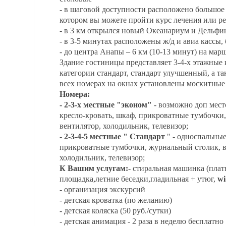
- в шаговой доступности расположено большое к
котором вы можете пройти курс лечения или р
- в 3 км открылся новый Океанариум и Дельфи
- в 3-5 минутах расположены ж/д и авиа кассы,
- до центра Анапы – 6 км (10-13 минут) на мар
Здание гостиницы представляет 3-4-х этажные 
категории стандарт, стандарт улучшенный, а т
всех номерах на окнах установлены москитные 
Номера:
- 2-3-х местные "эконом"
- возможно доп мест
кресло-кровать, шкаф, прикроватные тумбочки,
вентилятор, холодильник, телевизор;
- 2-3-4-5 местные "
Стандарт
" - односпальные
прикроватные тумбочки, журнальный столик, ве
холодильник, телевизор;
К Вашим услугам:
- стиральная машинка (платн
площадка
,
летние беседки
,
гладильная + утюг
,
wi
- организация экскурсий
- детская кроватка (по желанию)
- детская коляска (50 руб./сутки)
- детская анимация - 2 раза в неделю бесплатно