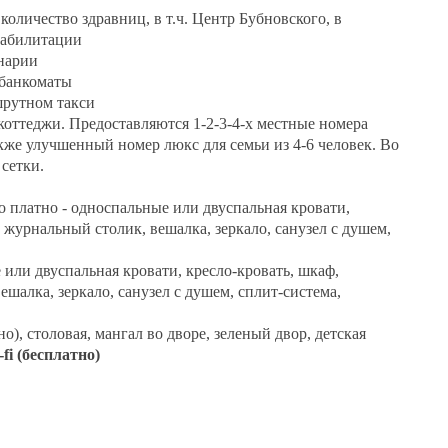
оличество здравниц, в т.ч. Центр Бубновского, в
еабилитации
нарии
 банкоматы
шрутном такси
коттеджи. Предоставляются 1-2-3-4-х местные номера
акже улучшенный номер люкс для семьи из 4-6 человек. Во
сетки.
о платно - односпальные или двуспальная кровати,
 журнальный столик, вешалка, зеркало, санузел с душем,
 или двуспальная кровати, кресло-кровать, шкаф,
шалка, зеркало, санузел с душем, сплит-система,
о), столовая, мангал во дворе, зеленый двор, детская
-fi (бесплатно)