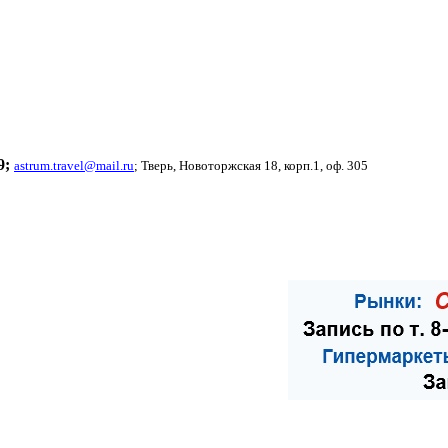
9
;
astrum.travel@mail.ru
; Тверь, Новоторжская 18, корп.1, оф. 305